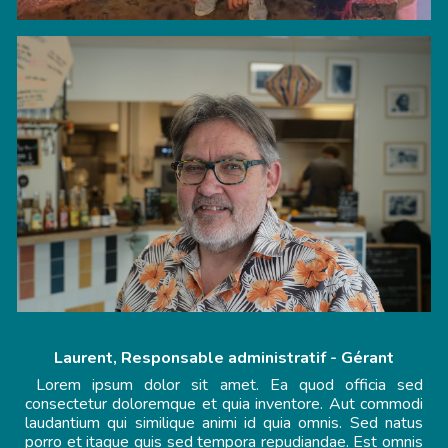
Laurent
Laurent, Responsable administratif - Gérant
Lorem ipsum dolor sit amet. Ea quod officia sed
consectetur doloremque et quia inventore. Aut commodi
laudantium qui similique animi id quia omnis. Sed natus
porro et itaque quis sed tempora repudiandae. Est omnis