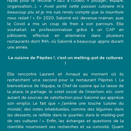
repas pour le festival « Jazz à l’Ouest » (budget, équipe,
organisation…). «
Avoir porté cette passion culinaire m’a
beaucoup plu et je me suis rendu compte que la nourriture
nous reliait !
». En 2020, Salomé est devenue maman, puis
le Covid a mis un coup de frein à son parcours. Elle
souhaitait se professionnaliser grâce à un CAP en
pâtisserie, effectué en alternance dans plusieurs
restaurants dont IMA, où Salomé a beaucoup appris durant
une année.
La cuisine de Pépites !, c’est un melting-pot de cultures
!
Elle rencontre Laurent et Arnaud au moment où ils
recherchent un.e second pour le restaurant Pépites !. La
bienveillance de l’équipe, le Chef de cuisine qui lui laisse de
la place, le partage, le volet social de l’insertion, etc. sont
autant de sources de satisfaction pour Salomé qui apprécie
son emploi. Le fait que
« j’amène une touche ‘cuisine du
monde’, des notes inhabituelles, comme des légumes dans
les desserts, se reflète dans le quartier, dans le melting-pot
de ses cultures !
». Enfin, les échanges et questions de la
clientèle nourrissent ses recherches et sa curiosité. Quant