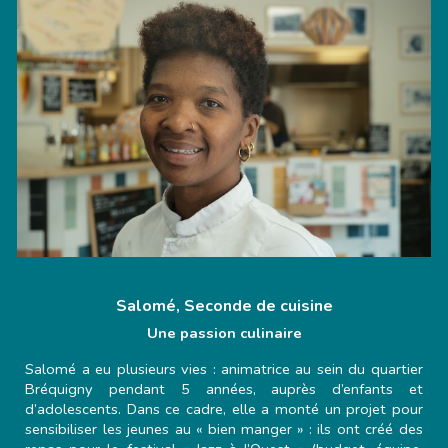
Salomé
Salomé,
Seconde de cuisine
Une passion culinaire
Salomé a eu plusieurs vies : animatrice au sein du quartier
Bréquigny pendant 5 années, auprès d’enfants et
d’adolescents. Dans ce cadre, elle a monté un projet pour
sensibiliser les jeunes au « bien manger » : ils ont créé des