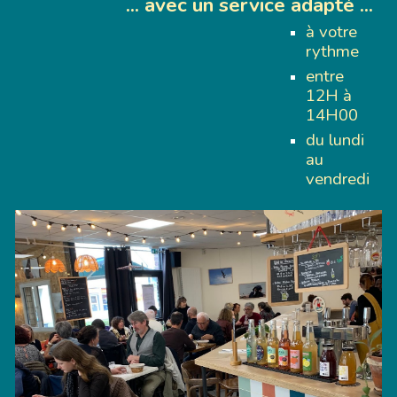
... avec un service adapté ...
à votre
rythme
entre
12H à
14H00
du lundi
au
vendredi